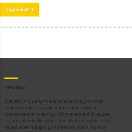
ПОДРОБНЕЕ
ПРО НАС
Для тех, кто ценит свое время, предпочитает
качественные стройматериалы и выбирает
современное качество обслуживания. В нашем
строительном магазине Вы сможете купить как
отдельные товары для ремонта, так и полный