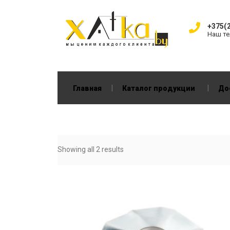
+375(2
Наш т
|
|
Главная
Каталог продукции
До
Showing all 2 results