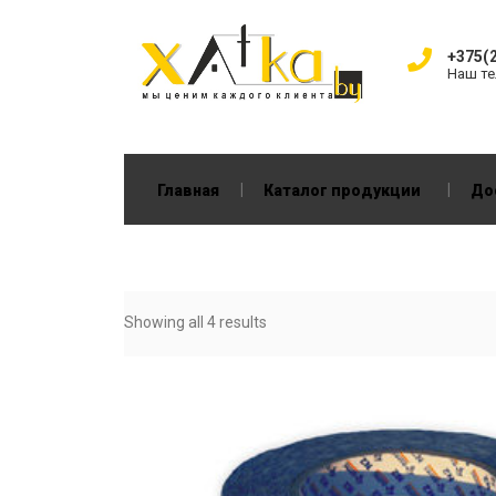
+375(2
Наш т
|
|
Главная
Каталог продукции
До
Showing all 4 results