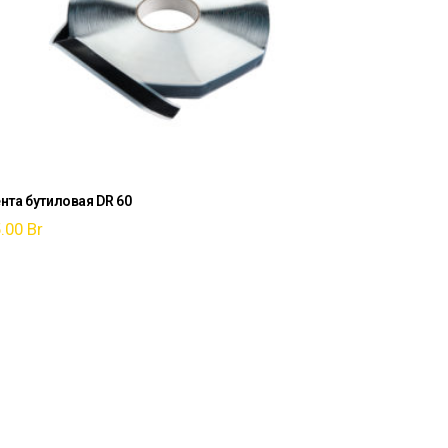
нта бутиловая DR 60
5.00
Br