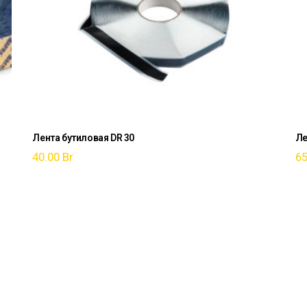
Лента бутиловая DR 30
Ле
40.00
Br
6