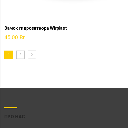
Замок гидрозатвора Wirplast
45.00
Br
1
2
ПРО НАС