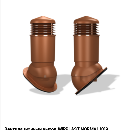
Вентиляционный выход WIRPLAST NORMAL K89