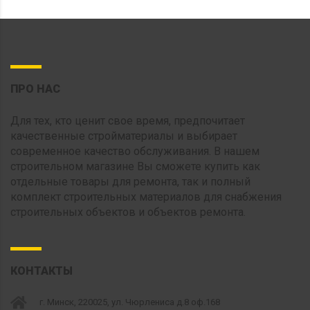
ПРО НАС
Для тех, кто ценит свое время, предпочитает
качественные стройматериалы и выбирает
современное качество обслуживания. В нашем
строительном магазине Вы сможете купить как
отдельные товары для ремонта, так и полный
комплект строительных материалов для снабжения
строительных объектов и объектов ремонта.
КОНТАКТЫ
г. Минск, 220025, ул. Чюрлениса д.8 оф.168