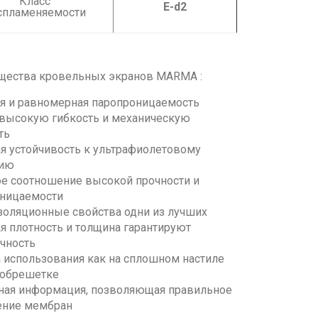
Класс
Е-d2
спламеняемости
ества кровельных экранов MARMA :
я и равномерная паропроницаемость
высокую гибкость и механическую
ть
ая устойчивость к ультрафиолетовому
нию
ое соотношение высокой прочности и
ницаемости
золяционные свойства одни из лучших
я плотность и толщина гарантируют
чность
 использования как на сплошном настиле
а обрешетке
ная информация, позволяющая правильное
ение мембран