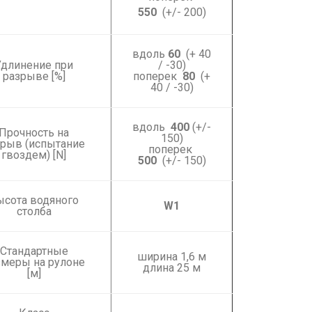
550
(+/- 200)
вдоль
6
0
(+ 40
Удлинение при
/ -30)
разрыве [%]
поперек
80
(+
40 / -30)
вдоль
400
(+/-
Прочность на
150)
зрыв (испытание
поперек
гвоздем) [N]
500
(+/- 150)
ысота водяного
W1
столба
Стандартные
ширина 1,6 м
змеры на рулоне
длина 25 м
[м]