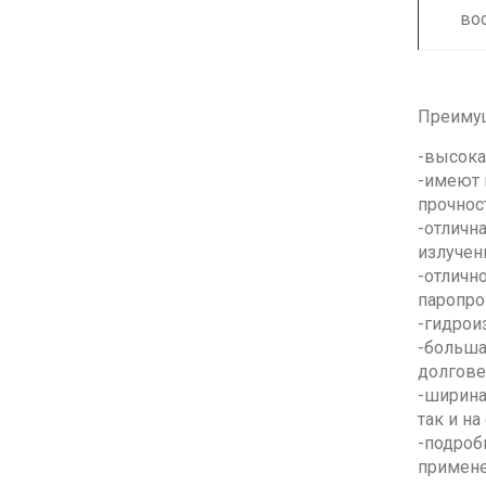
во
Преимущ
-высока
-имеют 
прочнос
-отличн
излуче
-отличн
паропро
-гидрои
-больша
долгове
-ширина
так и н
-подроб
примен