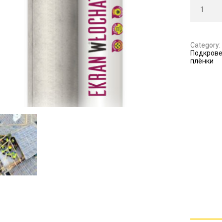
Category:
Подкров
плёнки
DES