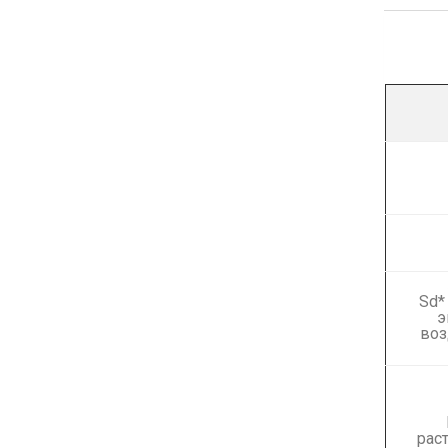
Sd*
э
воз
раст