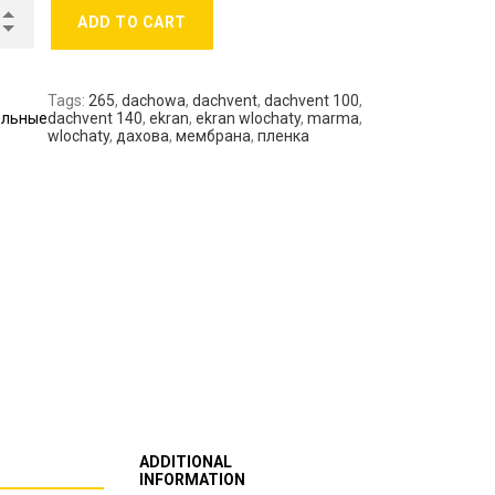
ADD TO CART
Tags:
265
,
dachowa
,
dachvent
,
dachvent 100
,
ельные
dachvent 140
,
ekran
,
ekran wlochaty
,
marma
,
wlochaty
,
дахова
,
мембрана
,
пленка
CRIPTION
ADDITIONAL
INFORMATION