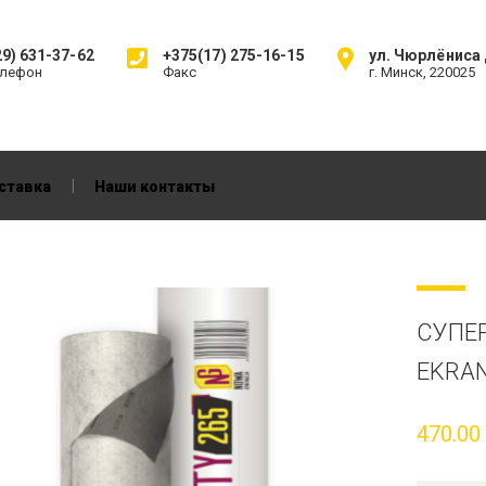
9) 631-37-62
+375(17) 275-16-15
ул. Чюрлёниса д
елефон
Факс
г. Минск, 220025
|
ставка
Наши контакты
СУПЕ
EKRA
470.0