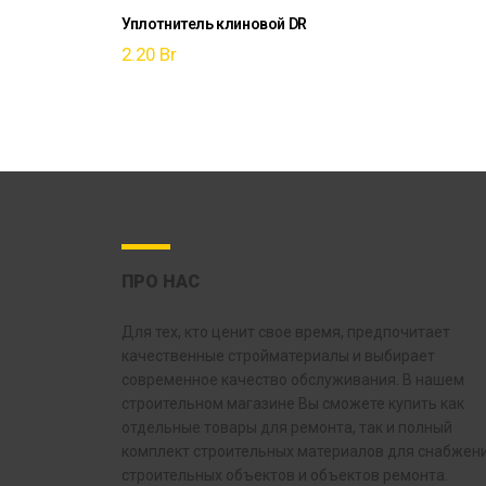
Уплотнитель клиновой DR
2.20
Br
ПРО НАС
Для тех, кто ценит свое время, предпочитает
качественные стройматериалы и выбирает
современное качество обслуживания. В нашем
строительном магазине Вы сможете купить как
отдельные товары для ремонта, так и полный
комплект строительных материалов для снабжен
строительных объектов и объектов ремонта.