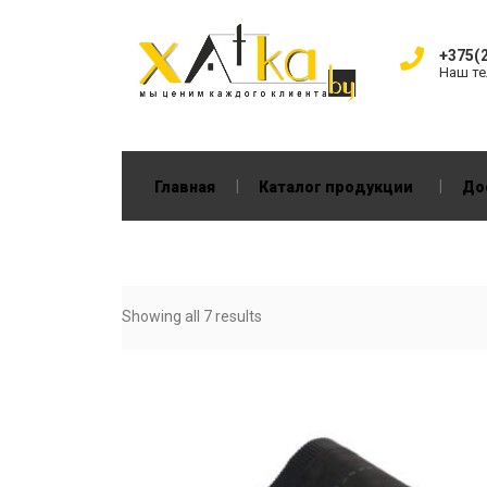
+375(2
Наш т
|
|
Главная
Каталог продукции
До
Showing all 7 results