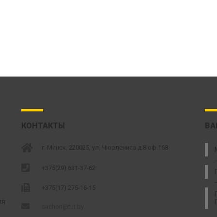
КОНТАКТЫ
ВА
г. Минск, 220025, ул. Чюрлениса д.8 оф.168
+375(29) 631-37-62
+375(17) 275-16-15
ия
sachon@tut.by