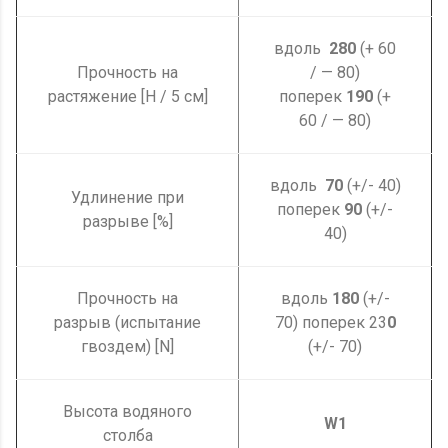
вдоль
280
(+ 60
Прочность на
/ — 80)
растяжение [Н / 5 см]
поперек
190
(+
60 / — 80)
вдоль
7
0
(+/- 40)
Удлинение при
поперек
9
0
(+/-
разрыве [%]
40)
Прочность на
вдоль
180
(+/-
разрыв (испытание
70) поперек 23
0
гвоздем) [N]
(+/- 70)
Высота водяного
W1
столба